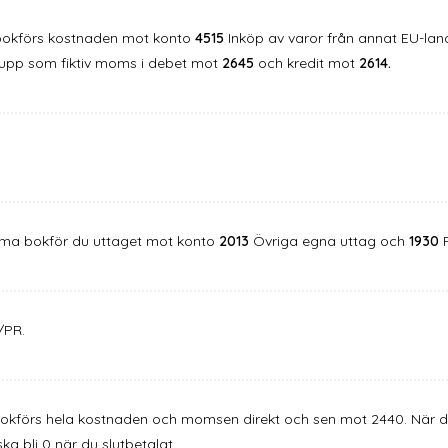
 bokförs kostnaden mot konto
4515
Inköp av varor från annat EU-lan
 upp som fiktiv moms i debet mot
2645
och kredit mot
2614.
firma bokför du uttaget mot konto
2013
Övriga egna uttag och
1930
F
/PR.
bokförs hela kostnaden och momsen direkt och sen mot 2440. När d
a bli 0 när du slutbetalat.