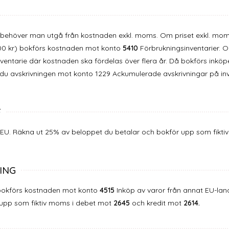
v behöver man utgå från kostnaden exkl. moms. Om priset exkl. moms
800 kr) bokförs kostnaden mot konto
5410
Förbrukningsinventarier. O
ventarie där kostnaden ska fördelas över flera år. Då bokförs inkö
u avskrivningen mot konto 1229 Ackumulerade avskrivningar på in
F
 EU. Räkna ut 25% av beloppet du betalar och bokför upp som fikt
ING
 bokförs kostnaden mot konto
4515
Inköp av varor från annat EU-lan
 upp som fiktiv moms i debet mot
2645
och kredit mot
2614.