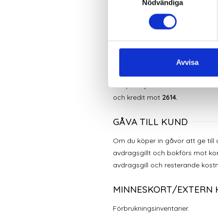
Nödvändiga
a
m
MII-ESTILO
t
y
Klänningar & rekvisita. Räkna u
c
k
Avvisa
CANVA
e
s
Inköp av tjänster från ett land
v
och kredit mot
2614.
a
l
GÅVA TILL KUND
Om du köper in gåvor att ge till
avdragsgillt och bokförs mot ko
avdragsgill och resterande kos
MINNESKORT/EXTERN 
Förbrukningsinventarier.