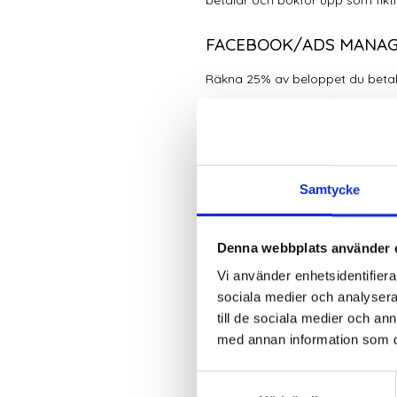
betalar och bokför upp som fik
FACEBOOK/ADS MANA
Räkna 25% av beloppet du betal
REDOVISNING
Redovisningstjänster såsom bokf
Samtycke
FÖRETAGSKONTO HOS 
Årskostnad för bankkostnad.
Denna webbplats använder 
Vi använder enhetsidentifierar
ASSISTENT/SECOND S
sociala medier och analysera 
Övriga externa kostnader.
till de sociala medier och a
med annan information som du 
BILLOGRAM
S
Redovisningstjänster.