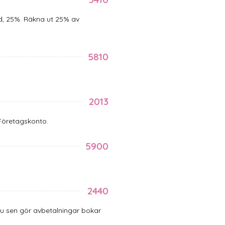
d, 25%. Räkna ut 25% av
5810
2013
öretagskonto.
5900
2440
u sen gör avbetalningar bokar