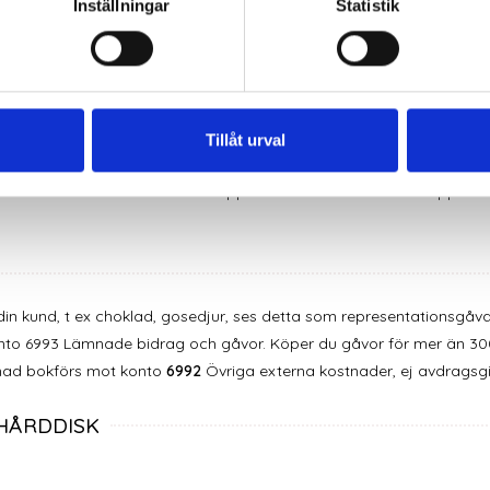
Inställningar
Statistik
t 25% av beloppet du betalar och bokför upp som fiktiv moms i deb
Tillåt urval
 utanför EU. Räkna ut 25% av beloppet du betalar och bokför upp so
 din kund, t ex choklad, gosedjur, ses detta som representationsgåv
nto 6993 Lämnade bidrag och gåvor. Köper du gåvor för mer än 300
tnad bokförs mot konto
6992
Övriga externa kostnader, ej avdragsgil
HÅRDDISK