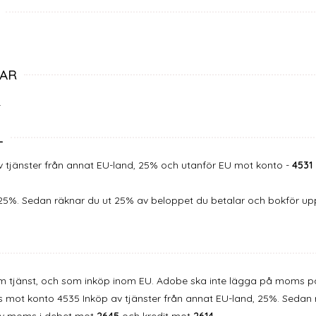
AR
.
L
v tjänster från annat EU-land, 25% och utanför EU mot konto -
4531
 25%. Sedan räknar du ut 25% av beloppet du betalar och bokför up
m tjänst, och som inköp inom EU. Adobe ska inte lägga på moms p
 mot konto 4535 Inköp av tjänster från annat EU-land, 25%. Sedan 