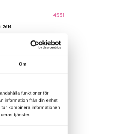
4531
ot
2614.
6530
Om
6570
andahålla funktioner för
6990
n information från din enhet
 tur kombinera informationen
deras tjänster.
6530