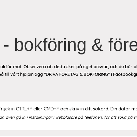
- bokföring & fö
kför mot. Observera att detta sker på eget ansvar, och du bör allt
Gå till vårt hjälpinlägg ”DRIVA FÖRETAG & BOKFÖRING” i Facebook
 Tryck in CTRL+F eller CMD+F och skriv in ditt sökord. Din dator m
an även gå in i inställningar i webbläsare på telefonen, för att söka på s