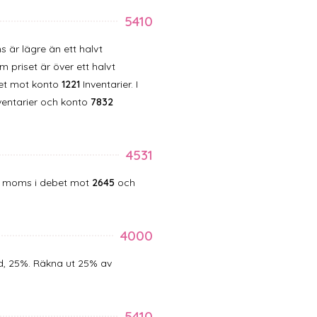
5410
 är lägre än ett halvt
m priset är över ett halvt
pet mot konto
1221
Inventarier. I
ventarier och konto
7832
4531
iv moms i debet mot
2645
och
4000
d, 25%. Räkna ut 25% av
5410