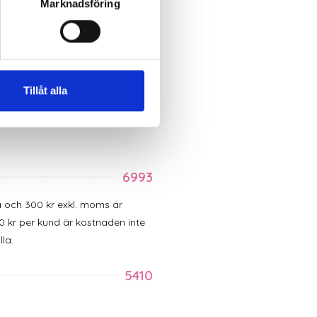
Marknadsföring
4515
et mot
2645
och kredit mot
2614.
Tillåt alla
4531
m fiktiv moms i debet mot
2645
6993
a och 300 kr exkl. moms är
 kr per kund är kostnaden inte
la.
5410