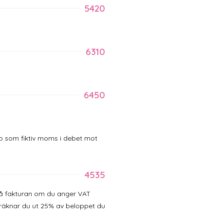
5420
6310
6450
p som fiktiv moms i debet mot
4535
å fakturan om du anger VAT
räknar du ut 25% av beloppet du