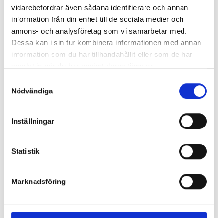
vidarebefordrar även sådana identifierare och annan
VAD HÄNDER OM BETALNINGEN INTE
information från din enhet till de sociala medier och
GÅR IGENOM?
annons- och analysföretag som vi samarbetar med.
Dessa kan i sin tur kombinera informationen med annan
FÅR JAG KVITTO?
information som du har tillhandahållit eller som de har
samlat in när du har använt deras tjänster.
KAN JAG BETALA MED FAKTURA?
S
Nödvändiga
a
m
KAN JAG PAUSA MITT MEDLEMSKAP?
t
Inställningar
y
JAG HAR INTE HUNNIT MED
c
MATERIALET INNAN DET ERSATTES MED
NYTT
k
Statistik
e
DINA MEDLEMSVILLKOR
s
Marknadsföring
v
a
l