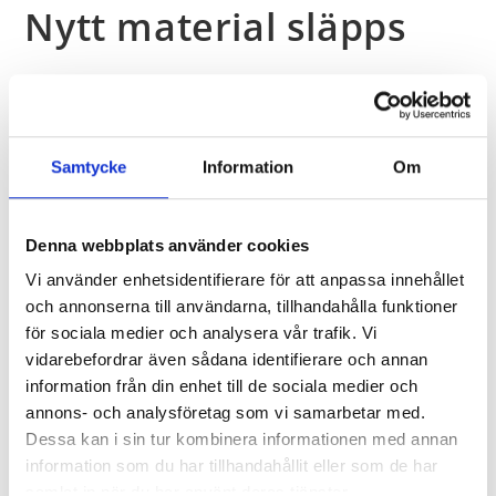
Nytt material släpps
Samtycke
Information
Om
Senaste Kommentarer
Denna webbplats använder cookies
Arkiv
Vi använder enhetsidentifierare för att anpassa innehållet
och annonserna till användarna, tillhandahålla funktioner
Kategorier
för sociala medier och analysera vår trafik. Vi
vidarebefordrar även sådana identifierare och annan
Inga kategorier
information från din enhet till de sociala medier och
annons- och analysföretag som vi samarbetar med.
Dessa kan i sin tur kombinera informationen med annan
Meta
information som du har tillhandahållit eller som de har
samlat in när du har använt deras tjänster.