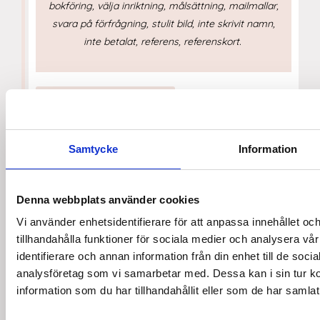
bokföring, välja inriktning, målsättning, mailmallar,
svara på förfrågning, stulit bild, inte skrivit namn,
inte betalat, referens, referenskort.
HOBBY TILL FOTOGRAF
VIDEO:
Från hobby till fotograf - samlingsavsnitt
Samtycke
Information
GUIDE:
Inriktning och WOW faktor
FÖRETAGANDE
Denna webbplats använder cookies
Vi använder enhetsidentifierare för att anpassa innehållet oc
GUIDE:
Checklista för ditt företag
tillhandahålla funktioner för sociala medier och analysera vår
GUIDE:
När du startar företag som fotograf
identifierare och annan information från din enhet till de soc
GUIDE:
Bokföringsguide och vanliga misstag
analysföretag som vi samarbetar med. Dessa kan i sin tur 
GUIDE:
Målsättning
information som du har tillhandahållit eller som de har samlat
GUIDE:
Överlevnadsguide för vintern