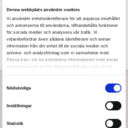
Denna webbplats använder cookies
DIN VARUKORG ÄR FÖR NÄRVARANDE TOM.
Vi använder enhetsidentifierare för att anpassa innehållet
och annonserna till användarna, tillhandahålla funktioner
GÅ TILLBAKA TILL BUTIKEN
för sociala medier och analysera vår trafik. Vi
vidarebefordrar även sådana identifierare och annan
information från din enhet till de sociala medier och
annons- och analysföretag som vi samarbetar med.
Dessa kan i sin tur kombinera informationen med annan
information som du har tillhandahållit eller som de har
samlat in när du har använt deras tjänster.
S
Nödvändiga
a
m
t
OM EMELIE
Inställningar
y
Emelie Bernborg (f.d Ohlsson)
är en av Sveriges mest anlitade
c
k
Statistik
kursledare, och har sedan 2008 utbildat över 7000 svenska